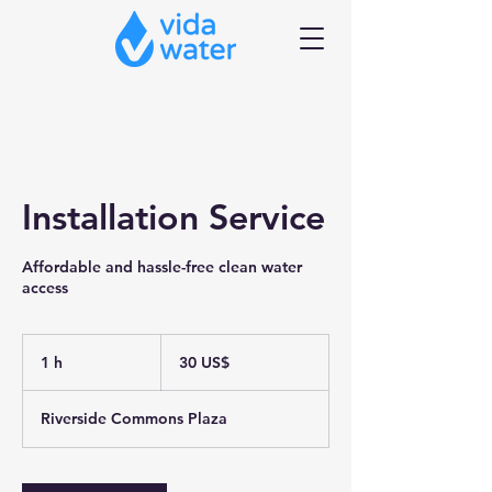
Installation Service
Affordable and hassle-free clean water
access
30
dólares
1 h
1
30 US$
estadounidenses
Riverside Commons Plaza