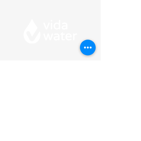
Enlaces
rápidos
Nuestra Misión
Cómo Funciona
Comienze Aquí
Atención al cliente
Preguntas frecuentes
Terminos y privacidad
Mi cuenta